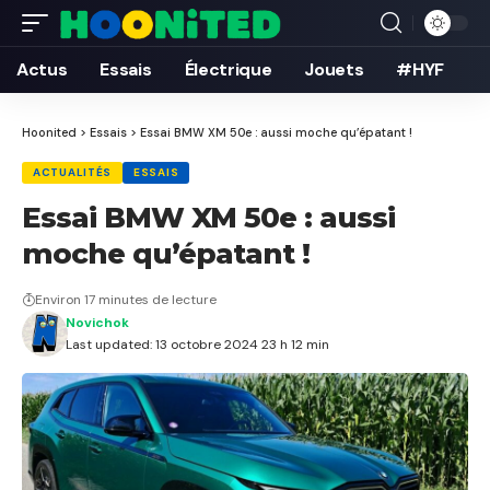
Actus
Essais
Électrique
Jouets
#HYF
Hoonited
>
Essais
>
Essai BMW XM 50e : aussi moche qu’épatant !
ACTUALITÉS
ESSAIS
Essai BMW XM 50e : aussi
moche qu’épatant !
Environ 17 minutes de lecture
Novichok
Last updated: 13 octobre 2024 23 h 12 min