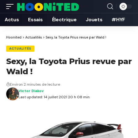
Actus
Essais
Électrique
Jouets
#HYF
Hoonited
>
Actualités
>
Sexy, la Toyota Prius revue par Wald !
ACTUALITÉS
Sexy, la Toyota Prius revue par
Wald !
Environ 2 minutes de lecture
Victor Diakov
Last updated: 14 juillet 2021 20 h 08 min