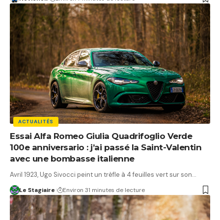
ACTUALITÉS
Essai Alfa Romeo Giulia Quadrifoglio Verde
100e anniversario : j’ai passé la Saint-Valentin
avec une bombasse italienne
Avril 1923, Ugo Sivocci peint un trèfle à 4 feuilles vert sur son…
Le Stagiaire
Environ 31 minutes de lecture