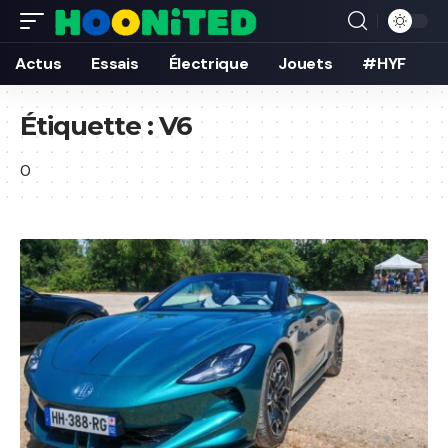
Actus
Essais
Électrique
Jouets
#HYF
Étiquette :
V6
0