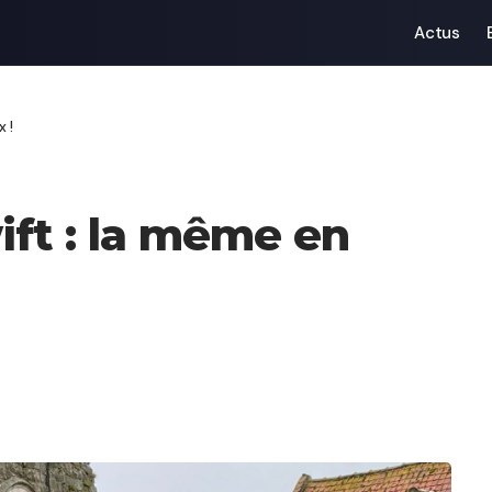
Actus
 !
ift : la même en