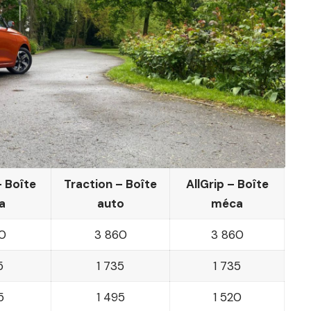
– Boîte
Traction – Boîte
AllGrip – Boîte
a
auto
méca
0
3 860
3 860
5
1 735
1 735
5
1 495
1 520