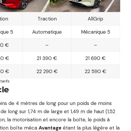
tion
Traction
AllGrip
que 5
Automatique
Mécanique 5
90 €
–
–
90 €
21 390 €
21 690 €
90 €
22 290 €
22 590 €
tarifs
cle
moins de 4 mètres de long pour un poids de moins
de long sur 1,74 m de large et 1,49 m de haut (1,52
ion, la motorisation et encore la boîte, le poids à
action boîte méca
Avantage
étant la plus légère et la