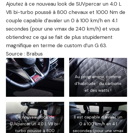
Ajoutez à ce nouveau look de SUVpercar un 4.0 L
V8 bi-turbo poussé à
800 chevaux
et 1000 Nm de
couple capable d’avaler un 0 à 100 km/h en 4.1
secondes (pour une vmax de 240 km/h) et vous
obtiendrez ce qui se fait de plus stupidement
magnifique en terme de custom d’un G 63.
Source :
Brabus
Au programme, comme
d’habitude : du carbone
et des watts !
Ce nouveau look de
Il est capable d’avaler un
SUVpercar un 4.0 L V8 bi-
0 à 100 km/h en 4.1
turbo poussé à
800
secondes (pour une vmax