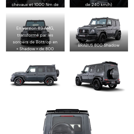
chevaux
et 1000 Nm de
de 240 km/h)
couple
En version 63 AMG,
transformé par les
sorciers de Bottrop en
BRABUS 800 Shadow
« Shadow » de 800
chevaux