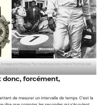
s le magazine Playboy. Pour les plus jeunes, c’est le Pornhub des
boomers.
t donc, forcément,
ttant de mesurer un intervalle de temps. C’est la
 me dire que compter les secondes qui s’écoulent