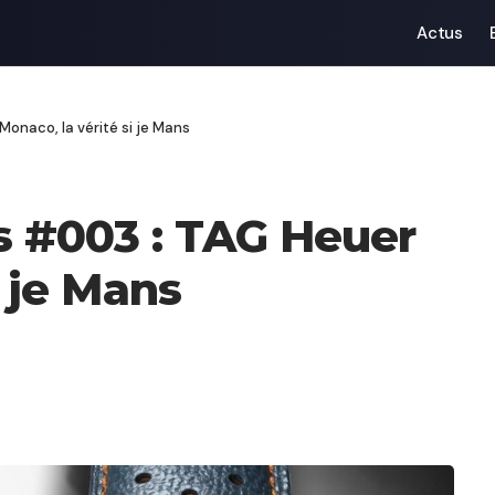
Actus
onaco, la vérité si je Mans
s #003 : TAG Heuer
i je Mans