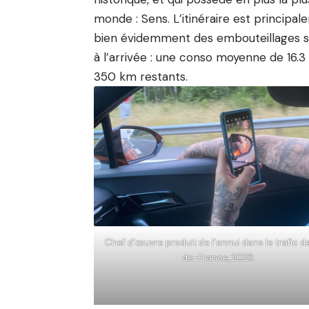
monde : Sens. L’itinéraire est princip
bien évidemment des embouteillages sur 
à l’arrivée : une conso moyenne de 16.3
350 km restants.
Chef d’œuvre produit de l’ennui dans le trafic de 
de-France, 2023.