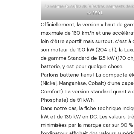
Le volume du coffre de la berline compacte de 
de
350
l.
Officiellement, la version « haut de ga
maximale de 160 km/h et une accélérati
loin d’être sportif mais surtout, c’est
son moteur de 150 kW (204 ch), la Luxur
de gamme Standard de 125 kW (170 ch).
batterie, y est pour quelque chose.
Parlons batterie tiens ! La compacte
(Nickel, Manganèse, Cobalt) d’une capa
Comfort). La version standard quant à e
Phosphate) de 51 kWh.
Dans notre cas, la fiche technique ind
kW, et de 135 kW en DC. Les valeurs tr
minimisées par la marque car sur 90 
l’ordinateur affichait des valeurs supér