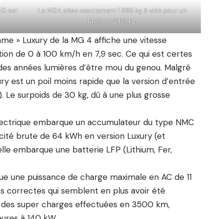
MG est
La MG4 pèse exactement 1 685 kg à vide pour un
PTAC de 2 133 kg.
mme » Luxury de la MG 4 affiche une vitesse
on de 0 à 100 km/h en 7,9 sec. Ce qui est certes
 à des années lumières d’être mou du genou. Malgré
y est un poil moins rapide que la version d’entrée
 Le surpoids de 30 kg, dû à une plus grosse
 électrique embarque un accumulateur du type NMC
cité brute de 64 kWh en version Luxury (et
lle embarque une batterie LFP (Lithium, Fer,
ique une puissance de charge maximale en AC de 11
ès correctes qui semblent en plus avoir été
% des super charges effectuées en 3500 km,
ieures à 140 kW.