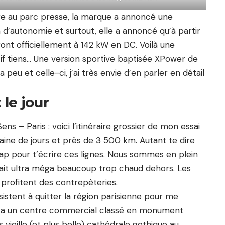
re au parc presse, la marque a annoncé une
’autonomie et surtout, elle a annoncé qu’à partir
nt officiellement à 142 kW en DC. Voilà une
if tiens… Une version sportive baptisée
XPower de
peu et celle-ci, j’ai très envie d’en parler en détail
 le jour
s – Paris : voici l’itinéraire grossier de mon essai
zaine de jours et près de 3 500 km. Autant te dire
ap
pour t’écrire ces lignes. Nous sommes en plein
 fait ultra méga beaucoup trop chaud dehors. Les
 profitent des contrepèteries.
stent à quitter la région parisienne pour me
qui a un centre commercial classé en monument
s vieille (et plus belle) cathédrale gothique au