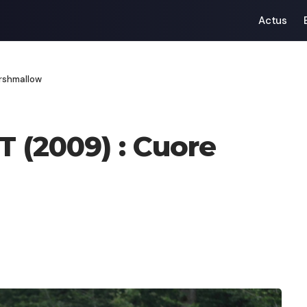
Actus
arshmallow
T (2009) : Cuore