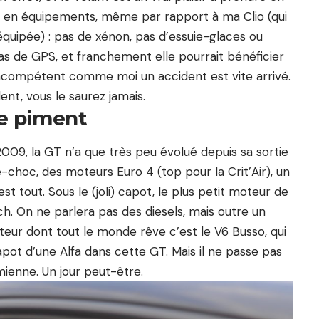
 en équipements, même par rapport à ma Clio (qui
équipée) : pas de xénon, pas d’essuie-glaces ou
s de GPS, et franchement elle pourrait bénéficier
incompétent comme moi un accident est vite arrivé.
t, vous le saurez jamais.
e piment
 2009, la GT n’a que très peu évolué depuis sa sortie
choc, des moteurs Euro 4 (top pour la Crit’Air), un
st tout. Sous le (joli) capot, le plus petit moteur de
ch. On ne parlera pas des diesels, mais outre un
moteur dont tout le monde rêve c’est
le V6 Busso
, qui
apot d’une Alfa dans cette GT. Mais il ne passe pas
mienne. Un jour peut-être.