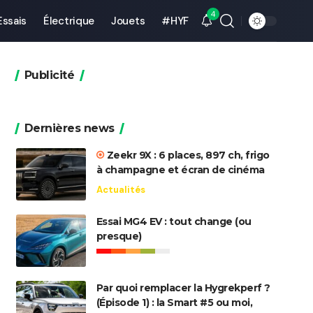
4
Essais
Électrique
Jouets
#HYF
Publicité
Dernières news
Zeekr 9X : 6 places, 897 ch, frigo
à champagne et écran de cinéma
Actualités
Essai MG4 EV : tout change (ou
presque)
Par quoi remplacer la Hygrekperf ?
(Épisode 1) : la Smart #5 ou moi,