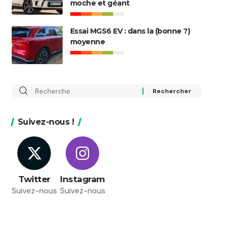
moche et géant
Essai MGS6 EV : dans la (bonne ?)
moyenne
Rechercher
:
Suivez-nous !
Twitter
Instagram
Suivez-nous
Suivez-nous