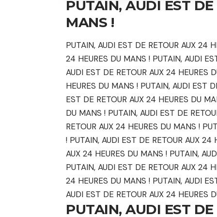
PUTAIN, AUDI EST D
MANS !
PUTAIN, AUDI EST DE RETOUR AUX 24 H
24 HEURES DU MANS ! PUTAIN, AUDI ES
AUDI EST DE RETOUR AUX 24 HEURES D
HEURES DU MANS ! PUTAIN, AUDI EST D
EST DE RETOUR AUX 24 HEURES DU MAN
DU MANS ! PUTAIN, AUDI EST DE RETOU
RETOUR AUX 24 HEURES DU MANS ! PUT
! PUTAIN, AUDI EST DE RETOUR AUX 24
AUX 24 HEURES DU MANS ! PUTAIN, AU
PUTAIN, AUDI EST DE RETOUR AUX 24 H
24 HEURES DU MANS ! PUTAIN, AUDI ES
AUDI EST DE RETOUR AUX 24 HEURES D
PUTAIN, AUDI EST D