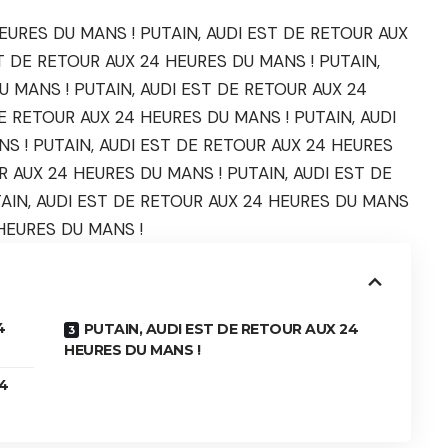
EURES DU MANS ! PUTAIN, AUDI EST DE RETOUR AUX
T DE RETOUR AUX 24 HEURES DU MANS ! PUTAIN,
U MANS ! PUTAIN, AUDI EST DE RETOUR AUX 24
E RETOUR AUX 24 HEURES DU MANS ! PUTAIN, AUDI
S ! PUTAIN, AUDI EST DE RETOUR AUX 24 HEURES
R AUX 24 HEURES DU MANS ! PUTAIN, AUDI EST DE
AIN, AUDI EST DE RETOUR AUX 24 HEURES DU MANS
 HEURES DU MANS !
4
PUTAIN, AUDI EST DE RETOUR AUX 24
HEURES DU MANS !
4