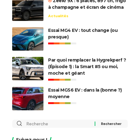
Zeekr 9X : 6 places, 897 ch, frigo
à champagne et écran de cinéma
Actualités
Essai MG4 EV : tout change (ou
presque)
Par quoi remplacer la Hygrekperf ?
(Épisode 1) : la Smart #5 ou moi,
moche et géant
Essai MGS6 EV : dans la (bonne ?)
moyenne
Rechercher
:
Suivez-nous !