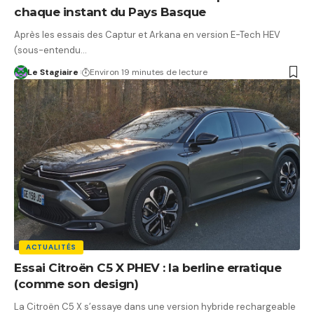
chaque instant du Pays Basque
Après les essais des Captur et Arkana en version E-Tech HEV
(sous-entendu…
Le Stagiaire
Environ 19 minutes de lecture
ACTUALITÉS
Essai Citroën C5 X PHEV : la berline erratique
(comme son design)
La Citroën C5 X s’essaye dans une version hybride rechargeable