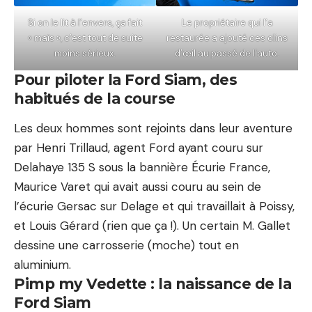
Si on le lit à l’envers, ça fait
Le propriétaire qui l’a
« maïs », c’est tout de suite
restaurée a ajouté ces clins
moins sérieux.
d’œil au passé de l’auto.
Pour piloter la Ford Siam, des
habitués de la course
Les deux hommes sont rejoints dans leur aventure
par
Henri Trillaud
, agent Ford ayant couru sur
Delahaye 135 S sous la bannière Écurie France,
Maurice Varet
qui avait aussi couru au sein de
l’écurie Gersac sur Delage et qui travaillait à Poissy,
et
Louis Gérard
(rien que ça !). Un certain M. Gallet
dessine une carrosserie (moche) tout en
aluminium.
Pimp my Vedette : la naissance de la
Ford Siam