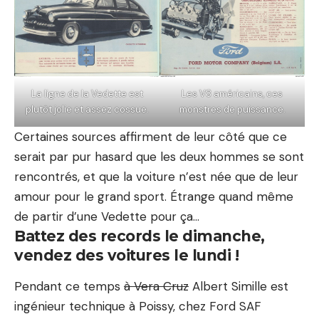
La ligne de la Vedette est
Les V8 américains, ces
plutôt jolie et assez cossue.
monstres de puissance.
Certaines sources affirment de leur côté que ce
serait par pur hasard que les deux hommes se sont
rencontrés, et que la voiture n’est née que de leur
amour pour le grand sport. Étrange quand même
de partir d’une Vedette pour ça…
Battez des records le dimanche,
vendez des voitures le lundi !
Pendant ce temps
à Vera Cruz
Albert Simille est
ingénieur technique à Poissy, chez
Ford
SAF