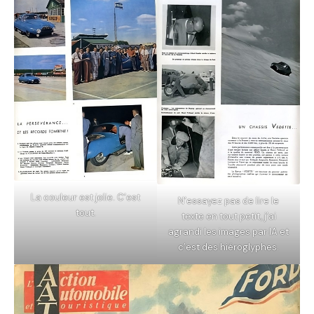
La couleur est jolie. C’est
N’essayez pas de lire le
tout.
texte en tout petit, j’ai
agrandi les images par IA et
c’est des hiéroglyphes.