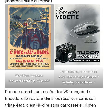
(indemne suite au crash).
« Vous aussi, vous voulez
Geo Ham, toujours.
avoir une voiture hideuse ?
Incontournable, je vous dis !
Achetez sa batterie ! »
Donnée ensuite au
musée des V8 français
de
Brioude, elle restera dans les réserves dans son
triste état, c’est-à-dire sans carrosserie : il n’en