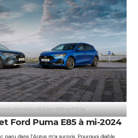
dont le plein coûte 40 € pour 500 km ? Finito
 et Ford Puma E85 à mi-2024
 paru dans l’Argus m’a surpris. Pourquoi diable