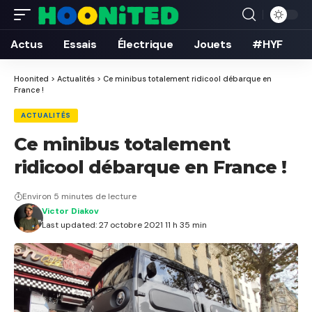
Actus
Essais
Électrique
Jouets
#HYF
Hoonited
>
Actualités
>
Ce minibus totalement ridicool débarque en
France !
ACTUALITÉS
Ce minibus totalement
ridicool débarque en France !
Environ 5 minutes de lecture
Victor Diakov
Last updated: 27 octobre 2021 11 h 35 min