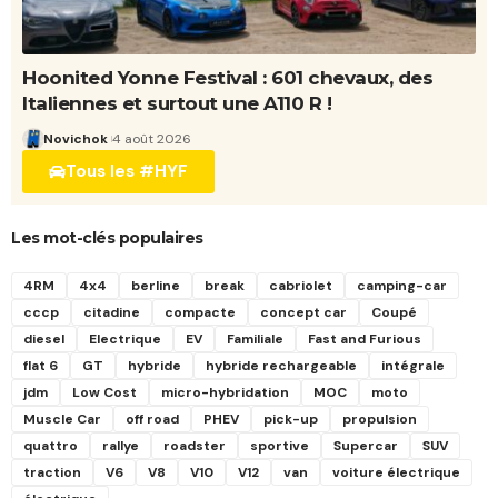
Hoonited Yonne Festival : 601 chevaux, des
Italiennes et surtout une A110 R !
Novichok
4 août 2026
Tous les #HYF
Les mot-clés populaires
4RM
4x4
berline
break
cabriolet
camping-car
cccp
citadine
compacte
concept car
Coupé
diesel
Electrique
EV
Familiale
Fast and Furious
flat 6
GT
hybride
hybride rechargeable
intégrale
jdm
Low Cost
micro-hybridation
MOC
moto
Muscle Car
off road
PHEV
pick-up
propulsion
quattro
rallye
roadster
sportive
Supercar
SUV
traction
V6
V8
V10
V12
van
voiture électrique