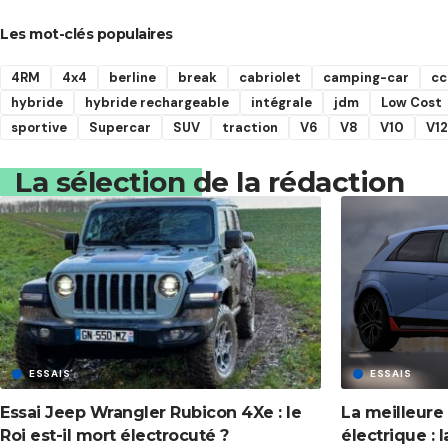
Les mot-clés populaires
4RM
4x4
berline
break
cabriolet
camping-car
cc
hybride
hybride rechargeable
intégrale
jdm
Low Cost
sportive
Supercar
SUV
traction
V6
V8
V10
V12
La sélection de la rédaction
ESSAIS
ESSAIS
Essai Jeep Wrangler Rubicon 4Xe : le
La meilleure
Roi est-il mort électrocuté ?
électrique : l