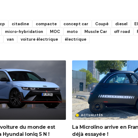
cp
citadine
compacte
concept car
Coupé
diesel
E
micro-hybridation
MOC
moto
Muscle Car
off road
van
voiture électrique
électrique
ACTUALITÉS
 voiture du monde est
La Microlino arrive en Fran
a Hyundai Ioniq 5 N !
déjà essayée !