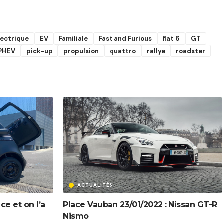
lectrique
EV
Familiale
Fast and Furious
flat 6
GT
PHEV
pick-up
propulsion
quattro
rallye
roadster
ACTUALITÉS
ce et on l’a
Place Vauban 23/01/2022 : Nissan GT-R
Nismo