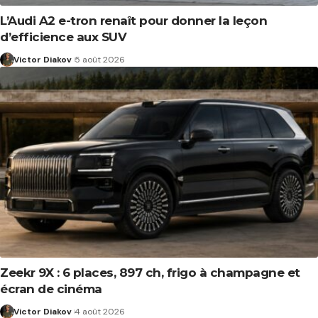
L’Audi A2 e-tron renaît pour donner la leçon
d’efficience aux SUV
Victor Diakov
5 août 2026
Zeekr 9X : 6 places, 897 ch, frigo à champagne et
écran de cinéma
Victor Diakov
4 août 2026