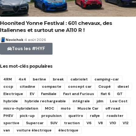
Hoonited Yonne Festival : 601 chevaux, des
Italiennes et surtout une A110 R !
Novichok
4 août 2026
Tous les #HYF
Les mot-clés populaires
4RM
4x4
berline
break
cabriolet
camping-car
cccp
citadine
compacte
concept car
Coupé
diesel
Electrique
EV
Familiale
Fast and Furious
flat 6
GT
hybride
hybride rechargeable
intégrale
jdm
Low Cost
micro-hybridation
MOC
moto
Muscle Car
off road
PHEV
pick-up
propulsion
quattro
rallye
roadster
sportive
Supercar
SUV
traction
V6
V8
V10
V12
van
voiture électrique
électrique