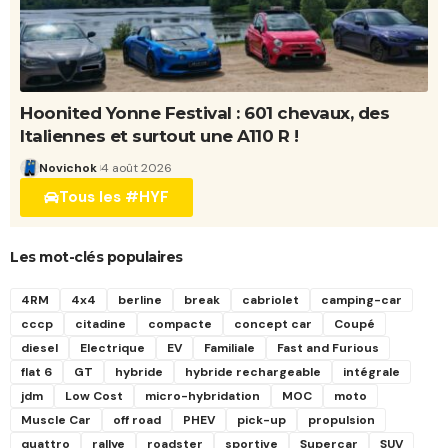
Hoonited Yonne Festival : 601 chevaux, des
Italiennes et surtout une A110 R !
Novichok
4 août 2026
Tous les #HYF
Les mot-clés populaires
4RM
4x4
berline
break
cabriolet
camping-car
cccp
citadine
compacte
concept car
Coupé
diesel
Electrique
EV
Familiale
Fast and Furious
flat 6
GT
hybride
hybride rechargeable
intégrale
jdm
Low Cost
micro-hybridation
MOC
moto
Muscle Car
off road
PHEV
pick-up
propulsion
quattro
rallye
roadster
sportive
Supercar
SUV