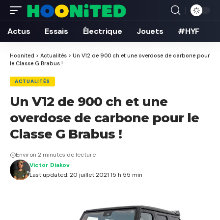
Actus
Essais
Électrique
Jouets
#HYF
Hoonited
>
Actualités
>
Un V12 de 900 ch et une overdose de carbone pour
le Classe G Brabus !
ACTUALITÉS
Un V12 de 900 ch et une
overdose de carbone pour le
Classe G Brabus !
Environ 2 minutes de lecture
Victor Diakov
Last updated: 20 juillet 2021 15 h 55 min