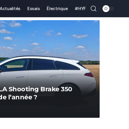
Actualités
Essais
Électrique
#HYF
ACTUAL
LA Shooting Brake 350
Opel C
de l’année ?
Rüssel
Victor Dia