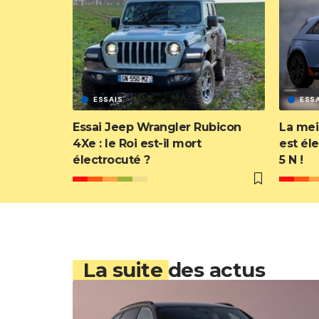
ESSAIS
ESS
Essai Jeep Wrangler Rubicon
La mei
4Xe : le Roi est-il mort
est éle
électrocuté ?
5 N !
La suite des actus