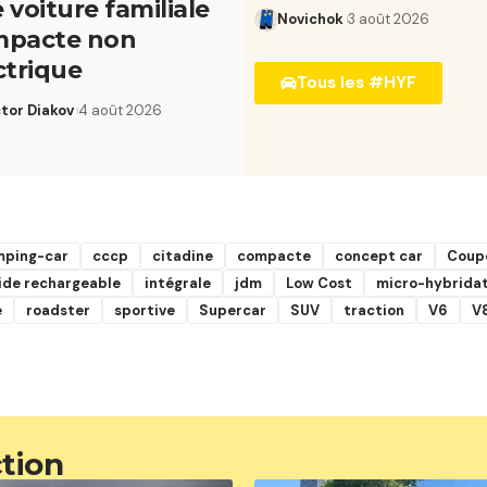
 voiture familiale
Novichok
3 août 2026
mpacte non
ctrique
Tous les #HYF
ctor Diakov
4 août 2026
mping-car
cccp
citadine
compacte
concept car
Coup
ide rechargeable
intégrale
jdm
Low Cost
micro-hybrida
e
roadster
sportive
Supercar
SUV
traction
V6
V
ction