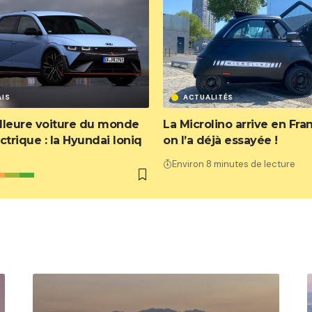
AIS
ACTUALITÉS
lleure voiture du monde
La Microlino arrive en Fra
ctrique : la Hyundai Ioniq
on l’a déjà essayée !
Environ 8 minutes de lecture