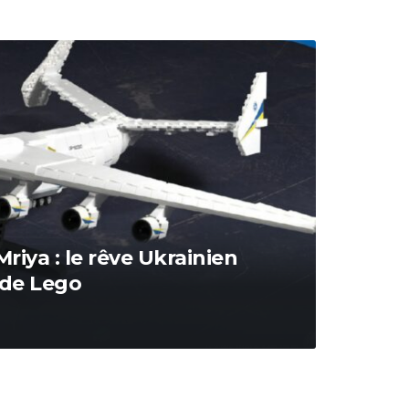
iya : le rêve Ukrainien
 de Lego