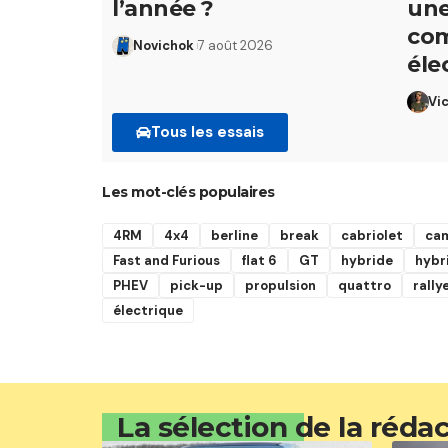
l’année ?
une
co
Novichok
7 août 2026
éle
Vi
Tous les essais
Les mot-clés populaires
4RM
4x4
berline
break
cabriolet
ca
Fast and Furious
flat 6
GT
hybride
hybr
PHEV
pick-up
propulsion
quattro
rally
électrique
La sélection de la réda