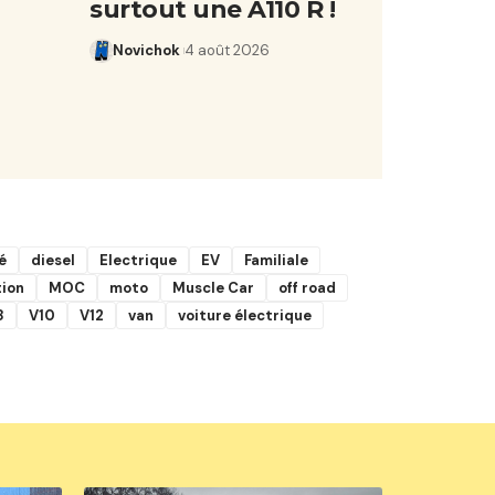
surtout une A110 R !
Novichok
4 août 2026
é
diesel
Electrique
EV
Familiale
tion
MOC
moto
Muscle Car
off road
8
V10
V12
van
voiture électrique