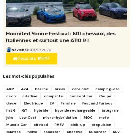
Hoonited Yonne Festival : 601 chevaux, des
Italiennes et surtout une A110 R !
Novichok
4 août 2026
Tous les #HYF
Les mot-clés populaires
4RM
4x4
berline
break
cabriolet
camping-car
cccp
citadine
compacte
concept car
Coupé
diesel
Electrique
EV
Familiale
Fast and Furious
flat 6
GT
hybride
hybride rechargeable
intégrale
jdm
Low Cost
micro-hybridation
MOC
moto
Muscle Car
off road
PHEV
pick-up
propulsion
quattro
rallye
roadster
sportive
Supercar
SUV